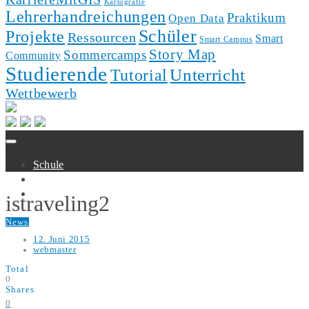
Kartografie
Lehrerhandreichungen
Praktikum
Open Data
Schüler
Projekte
Ressourcen
Smart
Smart Campus
Story Map
Sommercamps
Community
Studierende
Unterricht
Tutorial
Wettbewerb
Schule
Hochschule
Forschung
istraveling2
News
12. Juni 2015
webmaster
Total
0
Shares
0