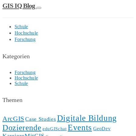
GIS IQ Blog
Schule
Hochschule
Forschung
Kategorien
Forschung
Hochschule
Schule
Themen
Digitale Bildung
ArcGIS
Case Studies
Events
Dozierende
GeoDev
eduGISchat
KarriereMitGIS