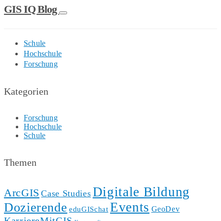
GIS IQ Blog
Schule
Hochschule
Forschung
Kategorien
Forschung
Hochschule
Schule
Themen
Digitale Bildung
ArcGIS
Case Studies
Events
Dozierende
GeoDev
eduGISchat
KarriereMitGIS