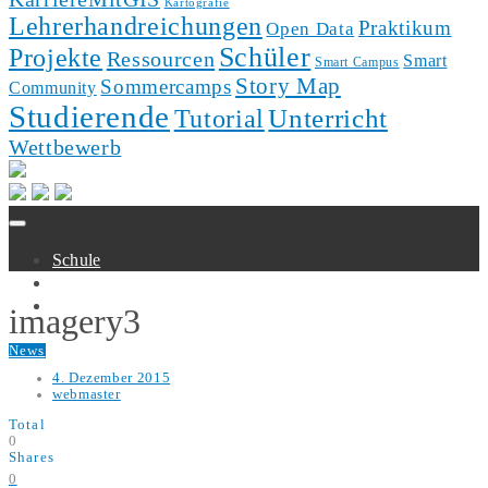
Kartografie
Lehrerhandreichungen
Praktikum
Open Data
Schüler
Projekte
Ressourcen
Smart
Smart Campus
Story Map
Sommercamps
Community
Studierende
Unterricht
Tutorial
Wettbewerb
Schule
Hochschule
Forschung
imagery3
News
4. Dezember 2015
webmaster
Total
0
Shares
0